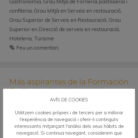
Gastronomia
,
Grau Mitjà de Forneria pastisseria i
confiteria
,
Grau Mitjà en Serveis en restauració
,
Grau Superior de Serveis en Restauració
,
Grau
Superior en Direcció de serveis en restauració
,
Hoteleria
,
Turisme
Feu un comentari
Más aspirantes de la Formación
Profesional en hostelería
AVÍS DE COOKIES
09/05/2021
per
EHTV
Utilitzem cookies pròpies i de tercers per a millorar
l'experiència de navegació i oferir-li continguts
interessants mitjançant l'anàlisi dels seus hàbits de
navegació. Si continua navegant, considerem que