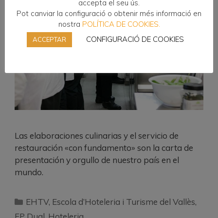
accepta el seu ús.
Pot canviar la configuració o obtenir més informació en
nostra
POLÍTICA DE COOKIES.
CONFIGURACIÓ DE COOKIES
ACCEPTAR
Las elaboraciones culinarias y el servicio de
restauración «con fundamento» son la carta de
presentación y orgullo de nuestro país en el
mundo.
EHTV
,
Escola d’Hoteleria i Turisme del Vallès
,
FP Dual
,
Hoteleria