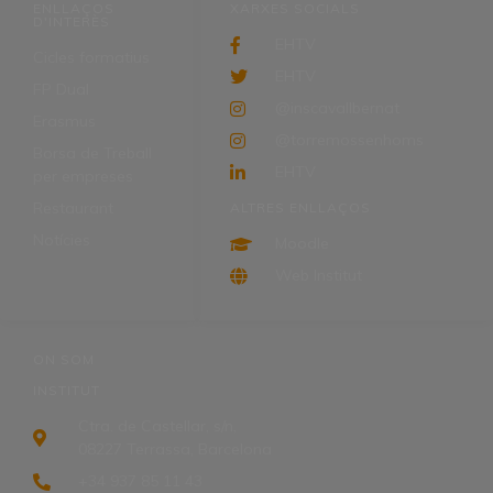
ENLLAÇOS
XARXES SOCIALS
D'INTERÈS
EHTV
Cicles formatius
EHTV
FP Dual
@inscavallbernat
Erasmus
@torremossenhoms
Borsa de Treball
EHTV
per empreses
Restaurant
ALTRES ENLLAÇOS
Notícies
Moodle
Web Institut
ON SOM
INSTITUT
Ctra. de Castellar, s/n,
08227 Terrassa, Barcelona
+34 937 85 11 43