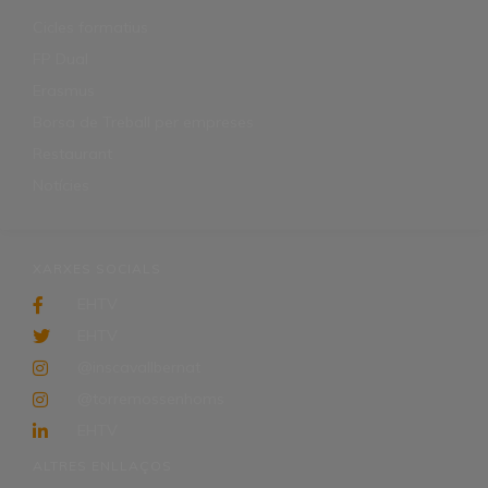
Cicles formatius
FP Dual
Erasmus
Borsa de Treball per empreses
Restaurant
Notícies
XARXES SOCIALS
EHTV
EHTV
@inscavallbernat
@torremossenhoms
EHTV
ALTRES ENLLAÇOS