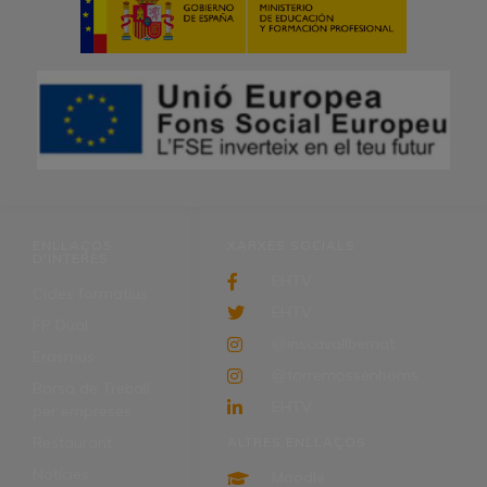
ENLLAÇOS
XARXES SOCIALS
D'INTERÈS
EHTV
Cicles formatius
EHTV
FP Dual
@inscavallbernat
Erasmus
@torremossenhoms
Borsa de Treball
EHTV
per empreses
Restaurant
ALTRES ENLLAÇOS
Notícies
Moodle