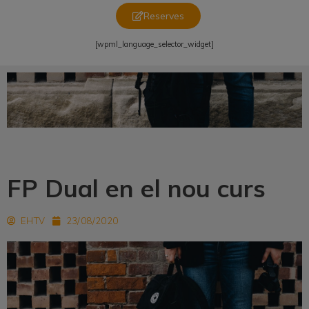
Reserves
[wpml_language_selector_widget]
FP Dual en el nou curs
EHTV
23/08/2020