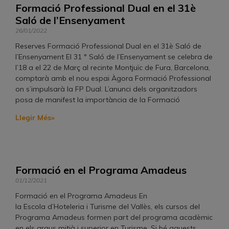
Formació Professional Dual en el 31è
Saló de l’Ensenyament
26/01/2022
Reserves Formació Professional Dual en el 31è Saló de
l’Ensenyament El 31 ° Saló de l’Ensenyament se celebra de
l’18 a el 22 de Març al recinte Montjuïc de Fura, Barcelona, ​​
comptarà amb el nou espai Àgora Formació Professional
on s’impulsarà la FP Dual. L’anunci dels organitzadors
posa de manifest la importància de la Formació
Llegir Més»
Formació en el Programa Amadeus
01/12/2021
Formació en el Programa Amadeus En
la Escola d’Hoteleria i Turisme del Vallès, els cursos del
Programa Amadeus formen part del programa acadèmic
en els graus mitjà i superior en Turisme. Si bé aquests