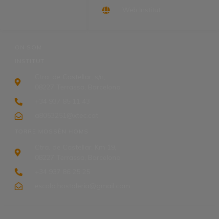
Web Institut
ON SOM
INSTITUT
Ctra. de Castellar, s/n,
08227 Terrassa, Barcelona
+34 937 85 11 43
a8053251@xtec.cat
TORRE MOSSÈN HOMS
Ctra. de Castellar, Km 19,
08227 Terrassa, Barcelona
+34 937 86 25 25
escola.hostaleria@gmail.com