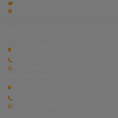
Moodle
Web Institut
ON SOM
INSTITUT
Ctra. de Castellar, s/n,
08227 Terrassa, Barcelona
+34 937 85 11 43
a8053251@xtec.cat
TORRE MOSSÈN HOMS
Ctra. de Castellar, Km 19,
08227 Terrassa, Barcelona
+34 937 86 25 25
escola.hostaleria@gmail.com