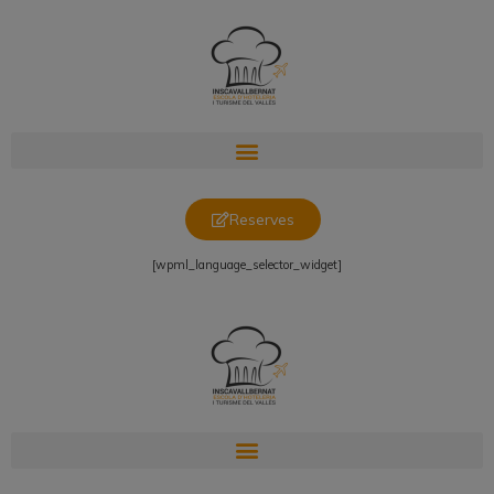
Reserves
[wpml_language_selector_widget]