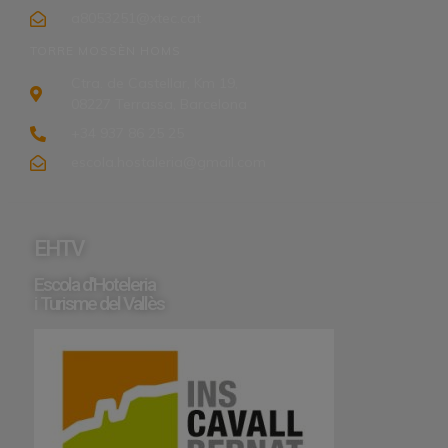
a8053251@xtec.cat
TORRE MOSSÈN HOMS
Ctra. de Castellar, Km 19,
08227 Terrassa, Barcelona
+34 937 86 25 25
escola.hostaleria@gmail.com
EHTV
Escola d'Hoteleria
i Turisme del Vallès