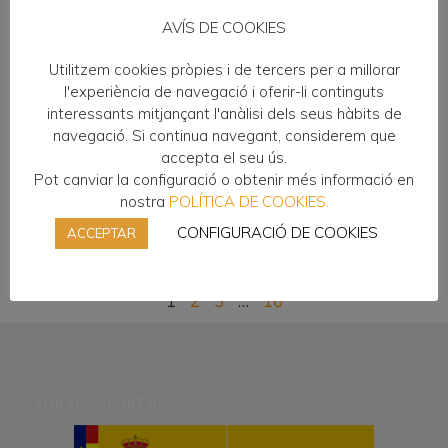
AVÍS DE COOKIES
Utilitzem cookies pròpies i de tercers per a millorar
Tenim la millor coca, nyam!
l'experiència de navegació i oferir-li continguts
21/05/2021
interessants mitjançant l'anàlisi dels seus hàbits de
navegació. Si continua navegant, considerem que
La Montse Expósito, alumna del CFGM de Pastisseria, ha
accepta el seu ús.
estat guardonada amb el primer premi en la categoria
Pot canviar la configuració o obtenir més informació en
novell del concurs Les millors coques de Sant Joan que ha
organitzat l’agència gastronòmica Sr y Sra Cake amb el
nostra
POLÍTICA DE COOKIES.
suport dels diferents Gremis de Flequers de Catalunya.
CONFIGURACIÓ DE COOKIES
ACCEPTAR
Podeu consultar aquí la web del concurs. Felicitats a
Llegir Més»
1
2
3
…
16
AMB EL SUPORT DE: