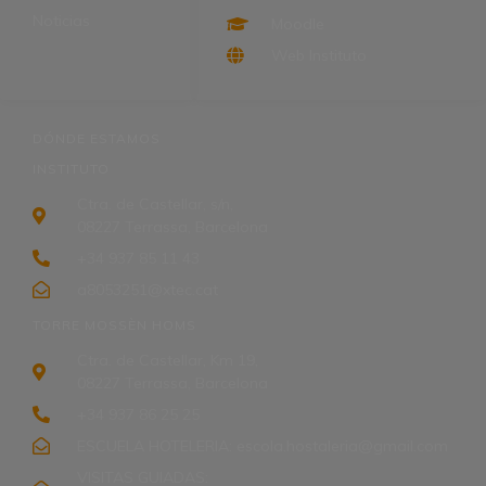
Noticias
Moodle
Web Instituto
DÓNDE ESTAMOS
INSTITUTO
Ctra. de Castellar, s/n,
08227 Terrassa, Barcelona
+34 937 85 11 43
a8053251@xtec.cat
TORRE MOSSÈN HOMS
Ctra. de Castellar, Km 19,
08227 Terrassa, Barcelona
+34 937 86 25 25
ESCUELA HOTELERIA: escola.hostaleria@gmail.com
VISITAS GUIADAS: