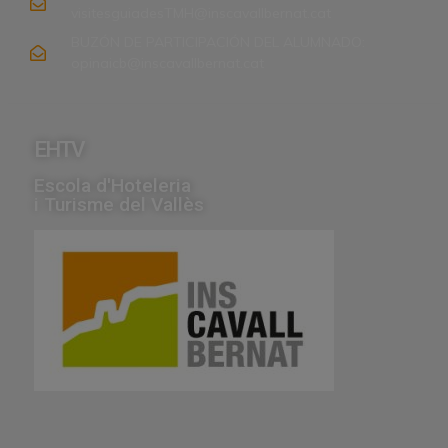
visitesguiadesTMH@inscavallbernat.cat
BUZÓN DE PARTICIPACIÓN DEL ALUMNADO:
opinaicb@inscavallbernat.cat
EHTV
Escola d'Hoteleria
i Turisme del Vallès