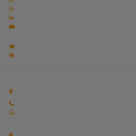
@inscavallbernat
@ehtvalles
EHTV
Institut Cavall Bernat
OTROS ENLACES
Moodle
Web Instituto
DONDE ESTAMOS
Carrer Castellassa s/n,
08227 Terrassa, Barcelona
+34 937 85 11 43
a8053251@xtec.cat
TORRE MOSSÈN HOMS
Ctra. de Castellar, Km 19,