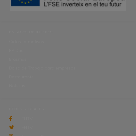
ENLACES DE INTERÉS
Ciclos formativos
FP Dual
Erasmus
Bolsa de Trabajo para empresas
Restaurante
Noticias
REDES SOCIALES
EHTV
EHTV