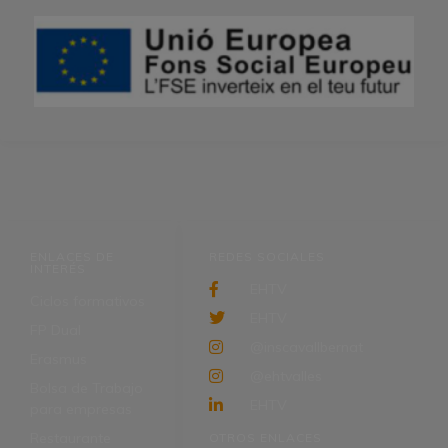
ENLACES DE
REDES SOCIALES
INTERÉS
EHTV
Ciclos formativos
EHTV
FP Dual
@inscavallbernat
Erasmus
@ehtvalles
Bolsa de Trabajo
EHTV
para empresas
Restaurante
OTROS ENLACES