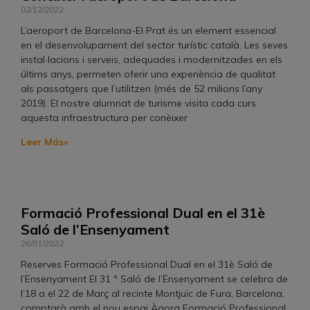
02/12/2022
L’aeroport de Barcelona-El Prat és un element essencial
en el desenvolupament del sector turístic català. Les seves
instal·lacions i serveis, adequades i modernitzades en els
últims anys, permeten oferir una experiència de qualitat
als passatgers que l’utilitzen (més de 52 milions l’any
2019). El nostre alumnat de turisme visita cada curs
aquesta infraestructura per conèixer
Leer Más»
Formació Professional Dual en el 31è
Saló de l’Ensenyament
26/01/2022
Reserves Formació Professional Dual en el 31è Saló de
l’Ensenyament El 31 ° Saló de l’Ensenyament se celebra de
l’18 a el 22 de Març al recinte Montjuïc de Fura, Barcelona, ​​
comptarà amb el nou espai Àgora Formació Professional