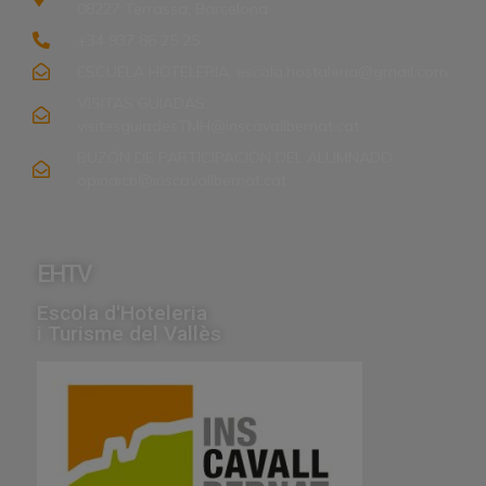
08227 Terrassa, Barcelona
+34 937 86 25 25
ESCUELA HOTELERIA: escola.hostaleria@gmail.com
VISITAS GUIADAS:
visitesguiadesTMH@inscavallbernat.cat
BUZÓN DE PARTICIPACIÓN DEL ALUMNADO:
opinaicb@inscavallbernat.cat
EHTV
Escola d'Hoteleria
i Turisme del Vallès