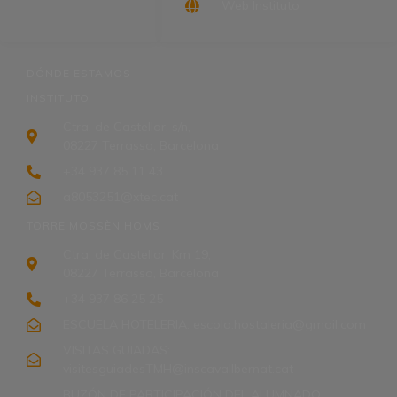
Web Instituto
DÓNDE ESTAMOS
INSTITUTO
Ctra. de Castellar, s/n,
08227 Terrassa, Barcelona
+34 937 85 11 43
a8053251@xtec.cat
TORRE MOSSÈN HOMS
Ctra. de Castellar, Km 19,
08227 Terrassa, Barcelona
+34 937 86 25 25
ESCUELA HOTELERIA: escola.hostaleria@gmail.com
VISITAS GUIADAS:
visitesguiadesTMH@inscavallbernat.cat
BUZÓN DE PARTICIPACIÓN DEL ALUMNADO: