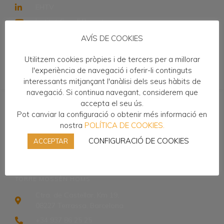
EHTV
Institut Cavall Bernat
AVÍS DE COOKIES
OTROS ENLACES
Moodle
Utilitzem cookies pròpies i de tercers per a millorar
Web Instituto
l'experiència de navegació i oferir-li continguts
interessants mitjançant l'anàlisi dels seus hàbits de
navegació. Si continua navegant, considerem que
accepta el seu ús.
DONDE ESTAMOS
Pot canviar la configuració o obtenir més informació en
Carrer Castellassa s/n,
nostra
POLÍTICA DE COOKIES.
08227 Terrassa, Barcelona
CONFIGURACIÓ DE COOKIES
ACCEPTAR
+34 937 85 11 43
a8053251@xtec.cat
TORRE MOSSÈN HOMS
Ctra. de Castellar, Km 19,
08227 Terrassa, Barcelona
+34 937 86 25 25