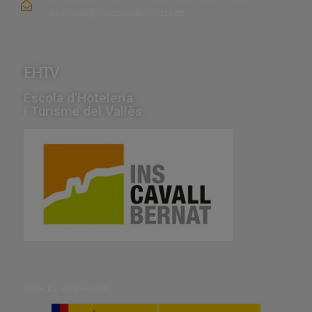
opinaicb@inscavallbernat.cat
EHTV
Escola d'Hoteleria
i Turisme del Vallès
CON EL APOYO DE: