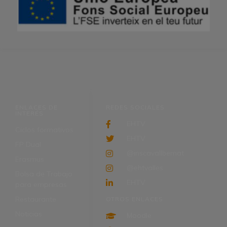
ENLACES DE
REDES SOCIALES
INTERÉS
EHTV
Ciclos formativos
EHTV
FP Dual
@inscavallbernat
Erasmus
@ehtvalles
Bolsa de Trabajo
EHTV
para empresas
Restaurante
OTROS ENLACES
Noticias
Moodle