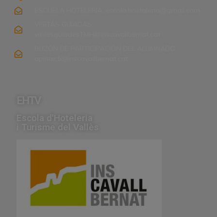
ESCUELA HOTELERIA: escola.hostaleria@gmail.com
VISITAS GUIADAS:
visitesguiadesTMH@inscavallbernat.cat
BUZÓN DE PARTICIPACIÓN DEL ALUMNADO:
opinaicb@inscavallbernat.cat
EHTV
Escola d'Hoteleria
i Turisme del Vallès