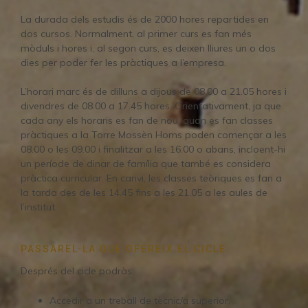
La durada dels estudis és de 2000 hores repartides en
dos cursos. Normalment, al primer curs es fan més
mòduls i hores i, al segon curs, es deixen lliures un o dos
dies per poder fer les pràctiques a l’empresa.
L’horari marc és de dilluns a dijous de 08.00 a 21.05 hores i
divendres de 08.00 a 17.45 hores. Orientativament, ja que
cada any els horaris es fan de nou, quan es fan classes
pràctiques a la Torre Mossèn Homs poden començar a les
08.00 o les 09.00 i finalitzar a les 16.00 o abans, incloent-hi
un període de dinar de família que també es considera
pràctica curricular. En canvi, les classes teòriques es fan a
la tarda des de les 14.45 fins a les 21.05 a les aules de
l’institut.
PASSAREL·LA QUE OFEREIX EL CICLE:
Després del cicle podràs:
Accedir a un treball de tècnic/a superior.