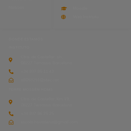
Noticias
Moodle
Web Instituto
DONDE ESTAMOS
INSTITUTO
Ctra. de Castellar, s/n,
08227 Terrassa, Barcelona
+34 937 85 11 43
a8053251@xtec.cat
TORRE MOSSÈN HOMS
Ctra. de Castellar, Km 19,
08227 Terrassa, Barcelona
+34 937 86 25 25
escola.hostaleria@gmail.com