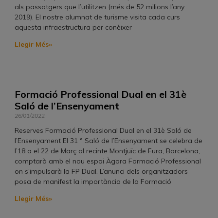
als passatgers que l’utilitzen (més de 52 milions l’any
2019). El nostre alumnat de turisme visita cada curs
aquesta infraestructura per conèixer
Llegir Més»
Formació Professional Dual en el 31è
Saló de l’Ensenyament
26/01/2022
Reserves Formació Professional Dual en el 31è Saló de
l’Ensenyament El 31 ° Saló de l’Ensenyament se celebra de
l’18 a el 22 de Març al recinte Montjuïc de Fura, Barcelona, ​​
comptarà amb el nou espai Àgora Formació Professional
on s’impulsarà la FP Dual. L’anunci dels organitzadors
posa de manifest la importància de la Formació
Llegir Més»