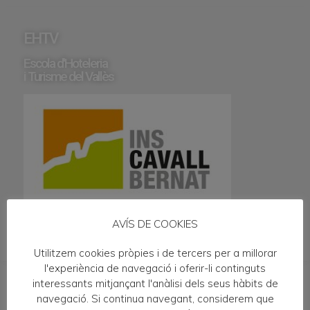
EHTV
Escola d'Hoteleria
i Turisme del Vallès
AVÍS DE COOKIES
Utilitzem cookies pròpies i de tercers per a millorar
l'experiència de navegació i oferir-li continguts
interessants mitjançant l'anàlisi dels seus hàbits de
navegació. Si continua navegant, considerem que