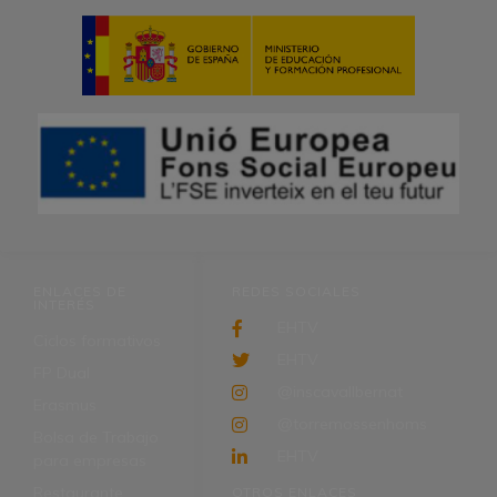
ENLACES DE
REDES SOCIALES
INTERÉS
EHTV
Ciclos formativos
EHTV
FP Dual
@inscavallbernat
Erasmus
@torremossenhoms
Bolsa de Trabajo
EHTV
para empresas
Restaurante
OTROS ENLACES