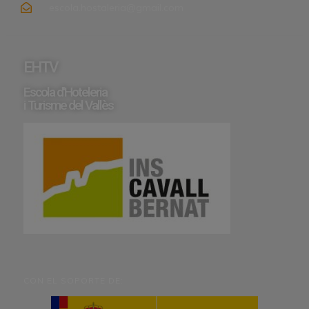
escola.hostaleria@gmail.com
EHTV
Escola d'Hoteleria
i Turisme del Vallès
CON EL SOPORTE DE: