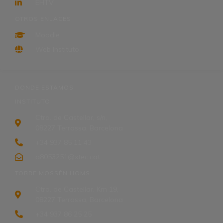
EHTV
OTROS ENLACES
Moodle
Web Instituto
DONDE ESTAMOS
INSTITUTO
Ctra. de Castellar, s/n,
08227 Terrassa, Barcelona
+34 937 85 11 43
a8053251@xtec.cat
TORRE MOSSÈN HOMS
Ctra. de Castellar, Km 19,
08227 Terrassa, Barcelona
+34 937 86 25 25