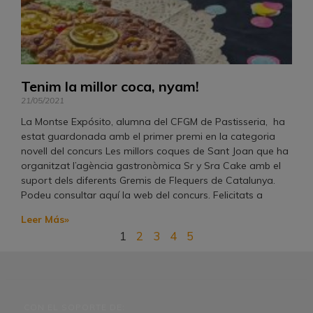
Tenim la millor coca, nyam!
21/05/2021
La Montse Expósito, alumna del CFGM de Pastisseria, ha
estat guardonada amb el primer premi en la categoria
novell del concurs Les millors coques de Sant Joan que ha
organitzat l’agència gastronòmica Sr y Sra Cake amb el
suport dels diferents Gremis de Flequers de Catalunya.
Podeu consultar aquí la web del concurs. Felicitats a
Leer Más»
1
2
3
4
5
CON EL SOPORTE DE: