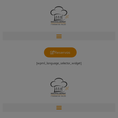
Reservas
[wpml_language_selector_widget]