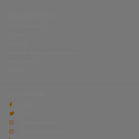
ENLACES DE INTERÉS
Ciclos formativos
FP Dual
Erasmus
Bolsa de Trabajo para empresas
Restaurante
Noticias
REDES SOCIALES
EHTV
EHTV
@inscavallbernat
@torremossenhoms