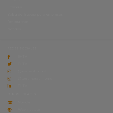
Erasmus
Bolsa de Trabajo para empresas
Restaurante
Noticias
REDES SOCIALES
EHTV
EHTV
@inscavallbernat
@torremossenhoms
EHTV
OTROS ENLACES
Moodle
Web Instituto