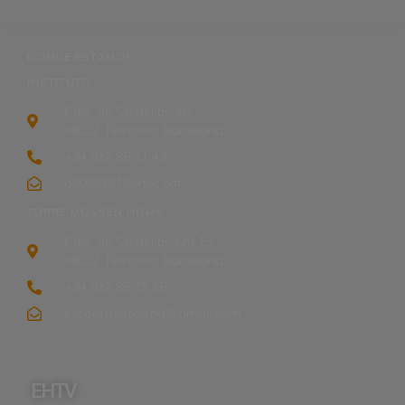
DONDE ESTAMOS
INSTITUTO
Ctra. de Castellar, s/n,
08227 Terrassa, Barcelona
+34 937 85 11 43
a8053251@xtec.cat
TORRE MOSSÈN HOMS
Ctra. de Castellar, Km 19,
08227 Terrassa, Barcelona
+34 937 86 25 25
escola.hostaleria@gmail.com
EHTV