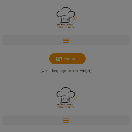
Reservas
[wpml_language_selector_widget]