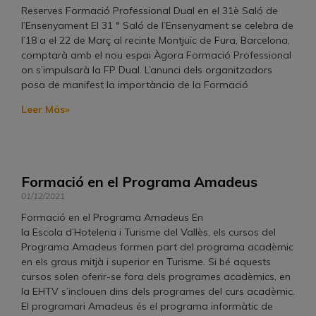
Reserves Formació Professional Dual en el 31è Saló de
l’Ensenyament El 31 ° Saló de l’Ensenyament se celebra de
l’18 a el 22 de Març al recinte Montjuïc de Fura, Barcelona, ​​
comptarà amb el nou espai Àgora Formació Professional
on s’impulsarà la FP Dual. L’anunci dels organitzadors
posa de manifest la importància de la Formació
Leer Más»
Formació en el Programa Amadeus
01/12/2021
Formació en el Programa Amadeus En
la Escola d’Hoteleria i Turisme del Vallès, els cursos del
Programa Amadeus formen part del programa acadèmic
en els graus mitjà i superior en Turisme. Si bé aquests
cursos solen oferir-se fora dels programes acadèmics, en
la EHTV s’inclouen dins dels programes del curs acadèmic.
El programari Amadeus és el programa informàtic de