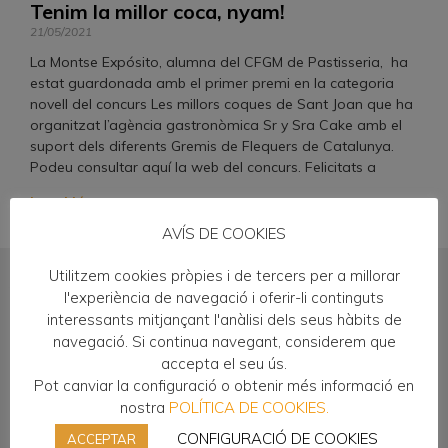
Tenim la millor coca, nyam!
21/05/2021
La Montse Expósito, alumna del CFGM de Pastisseria, ha
estat guardonada amb el primer premi en la categoria
novell del concurs Les millors coques de Sant Joan que ha
organitzat l’agència gastronòmica Sr y Sra Cake amb el
suport dels diferents Gremis de Flequers de Catalunya.
Podeu consultar aquí la web del concurs. Felicitats a
Leer Más»
1
2
3
…
16
AVÍS DE COOKIES
Utilitzem cookies pròpies i de tercers per a millorar
l'experiència de navegació i oferir-li continguts
interessants mitjançant l'anàlisi dels seus hàbits de
CON EL SOPORTE DE:
navegació. Si continua navegant, considerem que
accepta el seu ús.
Pot canviar la configuració o obtenir més informació en
nostra
POLÍTICA DE COOKIES.
CONFIGURACIÓ DE COOKIES
ACCEPTAR