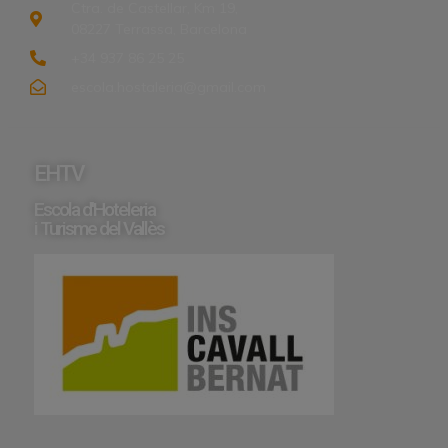
Ctra. de Castellar, Km 19,
08227 Terrassa, Barcelona
+34 937 86 25 25
escola.hostaleria@gmail.com
EHTV
Escola d'Hoteleria
i Turisme del Vallès