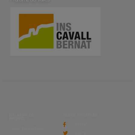
ENLACES DE
REDES SOCIALES
INTERÉS
EHTV
Ciclos formativos
EHTV