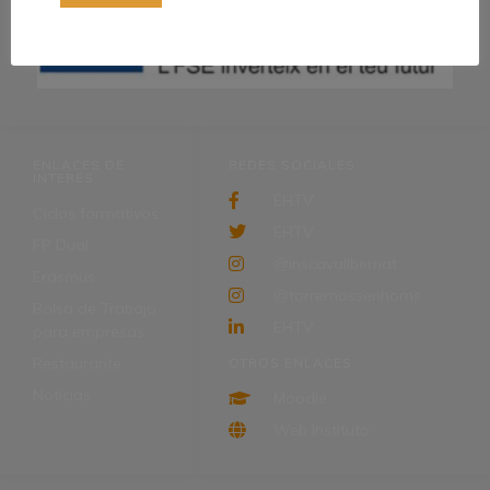
ENLACES DE
REDES SOCIALES
INTERÉS
EHTV
Ciclos formativos
EHTV
FP Dual
@inscavallbernat
Erasmus
@torremossenhoms
Bolsa de Trabajo
EHTV
para empresas
Restaurante
OTROS ENLACES
Noticias
Moodle
Web Instituto