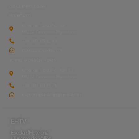
DONDE ESTAMOS
INSTITUTO
Ctra. de Castellar, s/n,
08227 Terrassa, Barcelona
+34 937 85 11 43
a8053251@xtec.cat
TORRE MOSSÈN HOMS
Ctra. de Castellar, Km 19,
08227 Terrassa, Barcelona
+34 937 86 25 25
escola.hostaleria@gmail.com
EHTV
Escola d'Hoteleria
i Turisme del Vallès