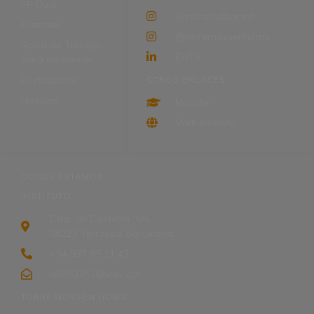
FP Dual
@inscavallbernat
Erasmus
@torremossenhoms
Bolsa de Trabajo
EHTV
para empresas
Restaurante
OTROS ENLACES
Noticias
Moodle
Web Instituto
DONDE ESTAMOS
INSTITUTO
Ctra. de Castellar, s/n,
08227 Terrassa, Barcelona
+34 937 85 11 43
a8053251@xtec.cat
TORRE MOSSÈN HOMS