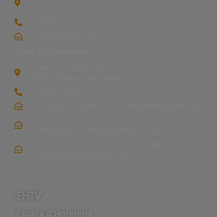
08227 Terrassa, Barcelona
+34 937 85 11 43
a8053251@xtec.cat
TORRE MOSSÈN HOMS
Ctra. de Castellar, Km 19,
08227 Terrassa, Barcelona
+34 937 86 25 25
ESCUELA HOTELERIA: escola.hostaleria@gmail.com
VISITAS GUIADAS:
visitesguiadesTMH@inscavallbernat.cat
BUZÓN DE PARTICIPACIÓN DEL ALUMNADO:
opinaicb@inscavallbernat.cat
EHTV
Escola d'Hoteleria