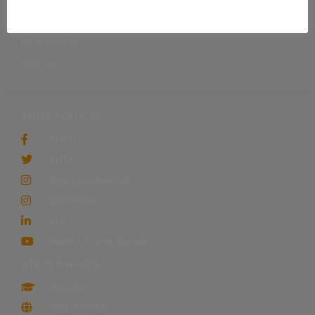
Erasmus
Bolsa de Trabajo para empresas
Restaurante
Noticias
REDES SOCIALES
EHTV
EHTV
@inscavallbernat
@ehtvalles
EHTV
Institut Cavall Bernat
OTROS ENLACES
Moodle
Web Instituto