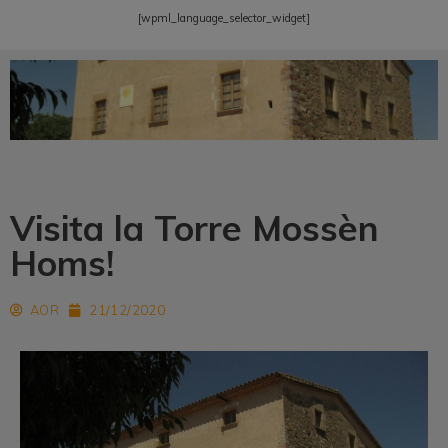
[wpml_language_selector_widget]
Visita la Torre Mossèn
Homs!
AOR
21/12/2020