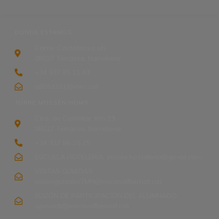
DONDE ESTAMOS
Carrer Castellassa s/n,
08227 Terrassa, Barcelona
+34 937 85 11 43
a8053251@xtec.cat
TORRE MOSSÈN HOMS
Ctra. de Castellar, Km 19,
08227 Terrassa, Barcelona
+34 937 86 25 25
ESCUELA HOTELERIA: escola.hostaleria@gmail.com
VISITAS GUIADAS:
visitesguiadesTMH@inscavallbernat.cat
BUZÓN DE PARTICIPACIÓN DEL ALUMNADO:
opinaicb@inscavallbernat.cat