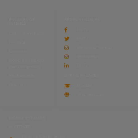
ENLACES DE
REDES SOCIALES
INTERÉS
EHTV
Ciclos formativos
EHTV
FP Dual
@inscavallbernat
Erasmus
@ehtvalles
Bolsa de Trabajo
EHTV
para empresas
Restaurante
OTROS ENLACES
Noticias
Moodle
Web Instituto
DÓNDE ESTAMOS
INSTITUTO
Ctra. de Castellar, s/n,