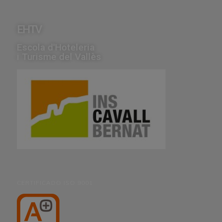
EHTV
Escola d'Hoteleria
i Turisme del Vallès
CERTIFICADO ISO 9001