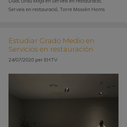
Dual
,
Grau Mitjà en Serveis en restauració
,
Serveis en restauració
,
Torre Mossèn Homs
Estudiar Grado Medio en
Servicios en restauración
24/07/2020
per
EHTV