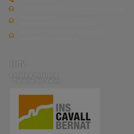
ESCUELA HOTELERIA: escola.hostaleria@gmail.com
VISITAS GUIADAS:
visitesguiadesTMH@inscavallbernat.cat
BUZÓN DE PARTICIPACIÓN DEL ALUMNADO:
opinaicb@inscavallbernat.cat
EHTV
Escola d'Hoteleria
i Turisme del Vallès