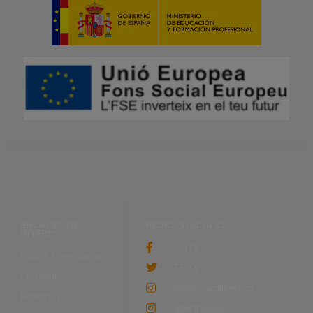
ENLACES DE
REDES SOCIALES
INTERÉS
EHTV
Ciclos formativos
EHTV
FP Dual
@inscavallbernat
Erasmus
@ehtvalles