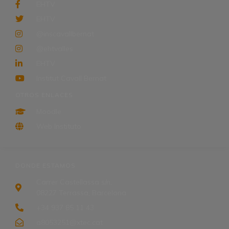
EHTV
EHTV
@inscavallbernat
@ehtvalles
EHTV
Institut Cavall Bernat
OTROS ENLACES
Moodle
Web Instituto
DONDE ESTAMOS
Carrer Castellassa s/n,
08227 Terrassa, Barcelona
+34 937 85 11 43
a8053251@xtec.cat