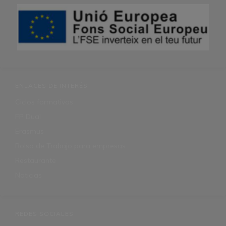
ENLACES DE INTERÉS
Ciclos formativos
FP Dual
Erasmus
Bolsa de Trabajo para empresas
Restaurante
Noticias
REDES SOCIALES