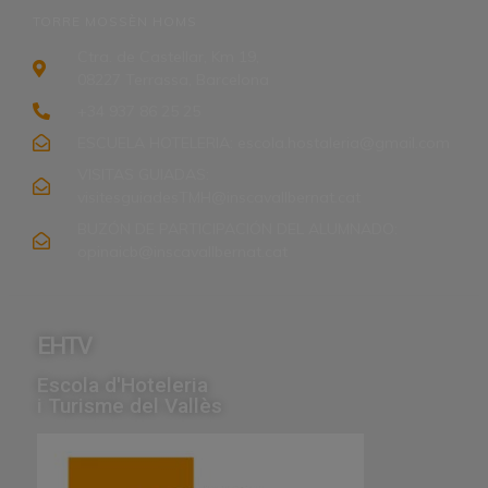
TORRE MOSSÈN HOMS
Ctra. de Castellar, Km 19,
08227 Terrassa, Barcelona
+34 937 86 25 25
ESCUELA HOTELERIA: escola.hostaleria@gmail.com
VISITAS GUIADAS:
visitesguiadesTMH@inscavallbernat.cat
BUZÓN DE PARTICIPACIÓN DEL ALUMNADO:
opinaicb@inscavallbernat.cat
EHTV
Escola d'Hoteleria
i Turisme del Vallès