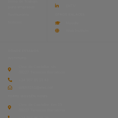
Bolsa de Trabajo
EHTV
para empresas
Restaurante
OTROS ENLACES
Noticias
Moodle
Web Instituto
DÓNDE ESTAMOS
INSTITUTO
Ctra. de Castellar, s/n,
08227 Terrassa, Barcelona
+34 937 85 11 43
a8053251@xtec.cat
TORRE MOSSÈN HOMS
Ctra. de Castellar, Km 19,
08227 Terrassa, Barcelona
+34 937 86 25 25