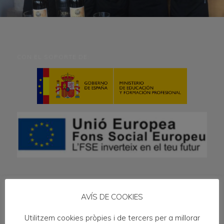
CON EL SOPORTE DE:
ENLACES DE INTERÉS
AVÍS DE COOKIES
Ciclos formativos
Utilitzem cookies pròpies i de tercers per a millorar
FP Dual