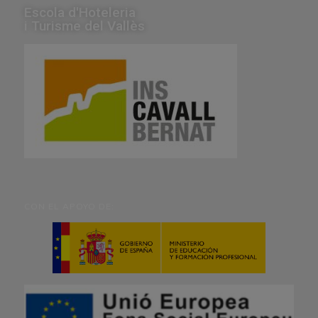
Escola d'Hoteleria
i Turisme del Vallès
CON EL APOYO DE: