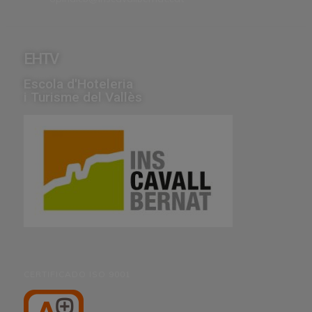
EHTV
Escola d'Hoteleria
i Turisme del Vallès
CERTIFICADO ISO 9001