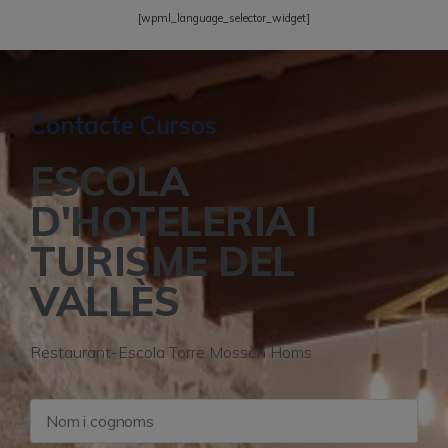
[wpml_language_selector_widget]
Contacte Cursos
ESCOLA
D'HOTELERIA I
TURISME DEL
VALLÈS
Restaurant-Escola Torre Mossèn Homs