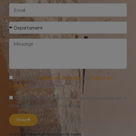
Accepto la
Política de Privacitat
i la
Política de
Cookies
d'aquest lloc web.
Consenteixo l'ús de les meves dades personals per a
rebre publicitat de la seva entitat.
Envia
CLÀUSULA FORMULARI RECOLLIDA DE DADES