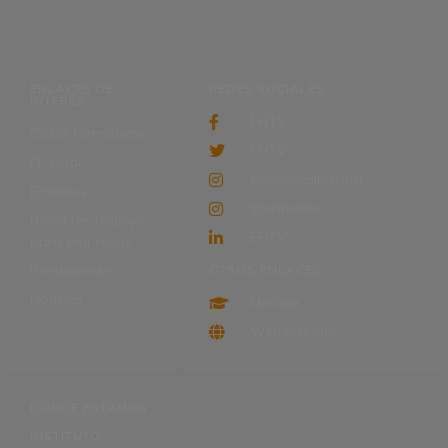
ENLACES DE
REDES SOCIALES
INTERÉS
EHTV
Ciclos formativos
EHTV
FP Dual
@inscavallbernat
Erasmus
@ehtvalles
Bolsa de Trabajo
EHTV
para empresas
Restaurante
OTROS ENLACES
Noticias
Moodle
Web Instituto
DÓNDE ESTAMOS
INSTITUTO