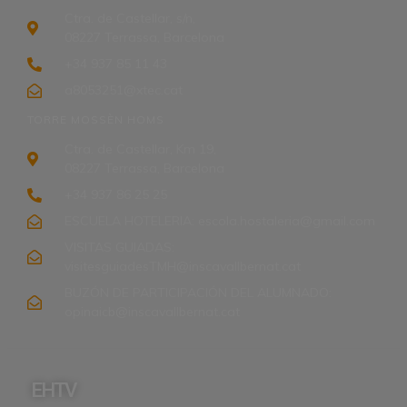
Ctra. de Castellar, s/n,
08227 Terrassa, Barcelona
+34 937 85 11 43
a8053251@xtec.cat
TORRE MOSSÈN HOMS
Ctra. de Castellar, Km 19,
08227 Terrassa, Barcelona
+34 937 86 25 25
ESCUELA HOTELERIA: escola.hostaleria@gmail.com
VISITAS GUIADAS:
visitesguiadesTMH@inscavallbernat.cat
BUZÓN DE PARTICIPACIÓN DEL ALUMNADO:
opinaicb@inscavallbernat.cat
EHTV