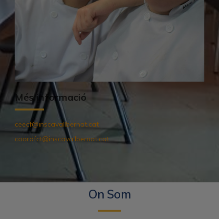
Més informació
ceecf@inscavallbernat.cat
coordfct@inscavallbernat.cat
On Som