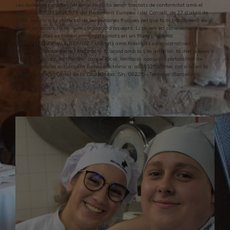
Les dades de caràcter personal recollits seran tractats de conformitat amb el
Reglament (UE) 2016/679 del Parlament Europeu i del Consell, de 27 d’abril de
2016, relatiu a la protecció de les persones físiques pel que fa al tractament de
dades personals i a la lliure circulació d’aquests. Li posem en coneixement que
aquestes dades es troben emmagatzemats en un fitxer propietat
de INSTITUT CAVALL BERNAT i tractats amb finalitats administratives i
comercials, de contacte i facturació. D’acord amb la Llei anterior, té dret a exercir
els drets d’accés, rectificació, cancel·lació, limitació, oposició i portabilitat de
manera gratuïta mitjançant correu electrònic a: a8053251@xtec.cat o bé en la
següent adreça: Carrer de la Castellassa, S/n, 08227 – Terrassa (Barcelona).