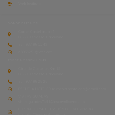
Web Instituto
DONDE ESTAMOS
Carrer Castellassa s/n,
08227 Terrassa, Barcelona
+34 937 85 11 43
a8053251@xtec.cat
TORRE MOSSÈN HOMS
Ctra. de Castellar, Km 19,
08227 Terrassa, Barcelona
+34 937 86 25 25
ESCUELA HOTELERIA: escola.hostaleria@gmail.com
VISITAS GUIADAS:
visitesguiadesTMH@inscavallbernat.cat
BUZÓN DE PARTICIPACIÓN DEL ALUMNADO:
opinaicb@inscavallbernat.cat