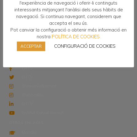
l'experiència de navegació i oferir-li continguts
Erasmus
interessants mitjançant l'anàlisi dels seus hàbits de
navegació. Si continua navegant, considerem que
Bolsa de Trabajo para empresas
accepta el seu ús.
Restaurante
Pot canviar la configuració o obtenir més informació en
Noticias
nostra
POLÍTICA DE COOKIES.
CONFIGURACIÓ DE COOKIES
ACCEPTAR
REDES SOCIALES
EHTV
EHTV
@inscavallbernat
@ehtvalles
EHTV
Institut Cavall Bernat
OTROS ENLACES
Moodle