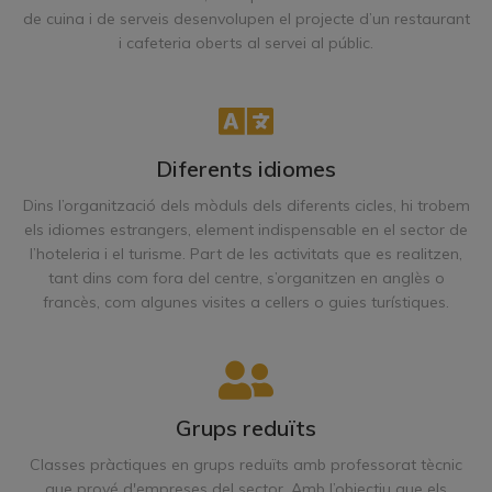
de cuina i de serveis desenvolupen el projecte d’un restaurant
i cafeteria oberts al servei al públic.
Diferents idiomes
Dins l’organització dels mòduls dels diferents cicles, hi trobem
els idiomes estrangers, element indispensable en el sector de
l’hoteleria i el turisme. Part de les activitats que es realitzen,
tant dins com fora del centre, s’organitzen en anglès o
francès, com algunes visites a cellers o guies turístiques.
Grups reduïts
Classes pràctiques en grups reduïts amb professorat tècnic
que prové d'empreses del sector. Amb l’objectiu que els