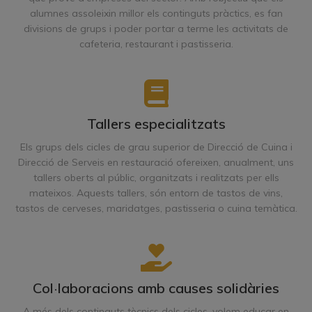
alumnes assoleixin millor els continguts pràctics, es fan
divisions de grups i poder portar a terme les activitats de
cafeteria, restaurant i pastisseria.
Tallers especialitzats
Els grups dels cicles de grau superior de Direcció de Cuina i
Direcció de Serveis en restauració ofereixen, anualment, uns
tallers oberts al públic, organitzats i realitzats per ells
mateixos. Aquests tallers, són entorn de tastos de vins,
tastos de cerveses, maridatges, pastisseria o cuina temàtica.
Col·laboracions amb causes solidàries
A més dels continguts tècnics dels cicles, volem educar en