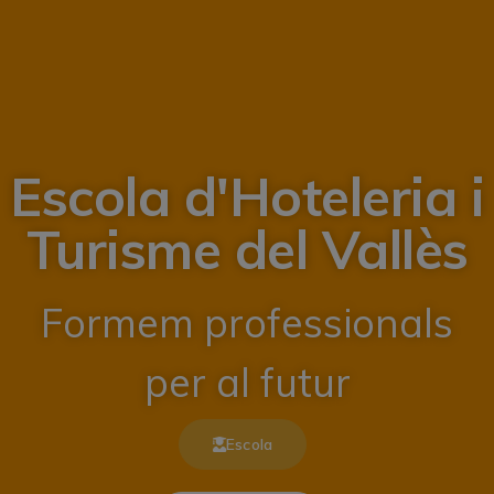
Escola d'Hoteleria i
Turisme del Vallès
Formem professionals
per al futur
Escola