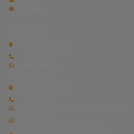
Moodle
Web Instituto
DONDE ESTAMOS
Carrer Castellassa s/n,
08227 Terrassa, Barcelona
+34 937 85 11 43
a8053251@xtec.cat
TORRE MOSSÈN HOMS
Ctra. de Castellar, Km 19,
08227 Terrassa, Barcelona
+34 937 86 25 25
ESCUELA HOTELERIA: escola.hostaleria@gmail.com
VISITAS GUIADAS:
visitesguiadesTMH@inscavallbernat.cat
BUZÓN DE PARTICIPACIÓN DEL ALUMNADO: