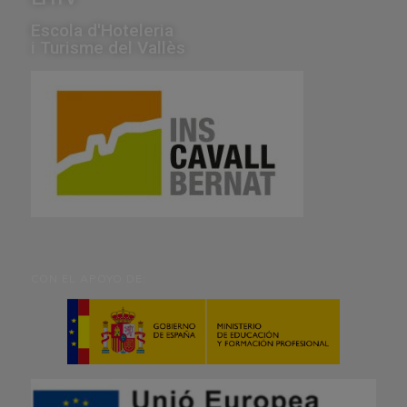
Escola d'Hoteleria
i Turisme del Vallès
CON EL APOYO DE: