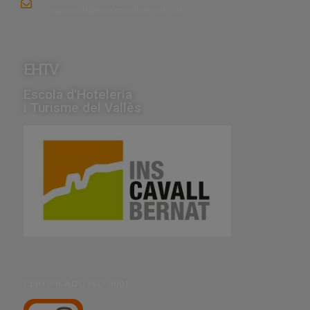
opinaicb@inscavallbernat.cat
EHTV
Escola d'Hoteleria
i Turisme del Vallès
CERTIFICADO ISO 9001