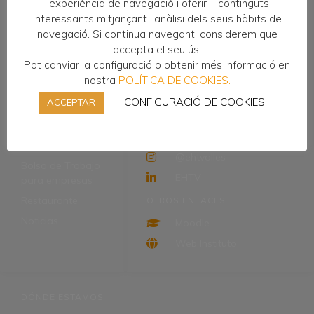
l'experiència de navegació i oferir-li continguts
interessants mitjançant l'anàlisi dels seus hàbits de
navegació. Si continua navegant, considerem que
accepta el seu ús.
Pot canviar la configuració o obtenir més informació en
ENLACES DE
REDES SOCIALES
nostra
POLÍTICA DE COOKIES.
INTERÉS
EHTV
CONFIGURACIÓ DE COOKIES
ACCEPTAR
Ciclos formativos
EHTV
FP Dual
@inscavallbernat
Erasmus
@ehtvalles
Bolsa de Trabajo
EHTV
para empresas
Restaurante
OTROS ENLACES
Noticias
Moodle
Web Instituto
DÓNDE ESTAMOS