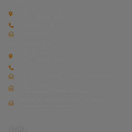
INSTITUTO
Ctra. de Castellar, s/n,
08227 Terrassa, Barcelona
+34 937 85 11 43
a8053251@xtec.cat
TORRE MOSSÈN HOMS
Ctra. de Castellar, Km 19,
08227 Terrassa, Barcelona
+34 937 86 25 25
ESCUELA HOTELERIA: escola.hostaleria@gmail.com
VISITAS GUIADAS:
visitesguiadesTMH@inscavallbernat.cat
BUZÓN DE PARTICIPACIÓN DEL ALUMNADO:
opinaicb@inscavallbernat.cat
EHTV