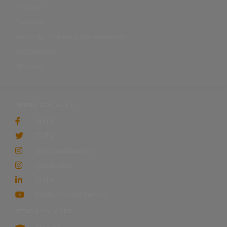
FP Dual
Erasmus
Bolsa de Trabajo para empresas
Restaurante
Noticias
REDES SOCIALES
EHTV
EHTV
@inscavallbernat
@ehtvalles
EHTV
Institut Cavall Bernat
OTROS ENLACES