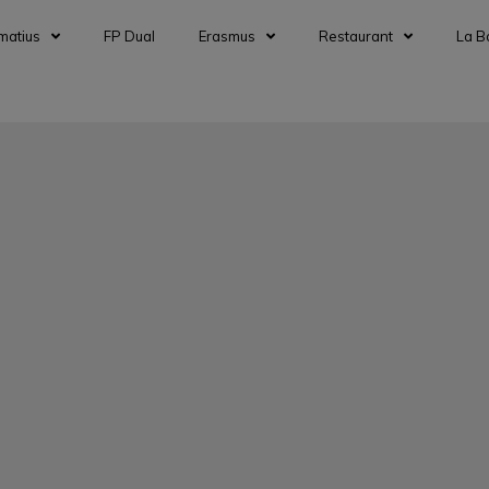
matius
FP Dual
Erasmus
Restaurant
La B