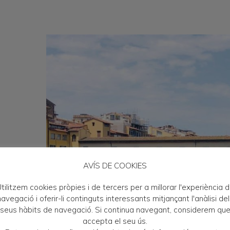
a
AVÍS DE COOKIES
tilitzem cookies pròpies i de tercers per a millorar l'experiència 
eis
avegació i oferir-li continguts interessants mitjançant l'anàlisi de
da
seus hàbits de navegació. Si continua navegant, considerem qu
accepta el seu ús.
ia