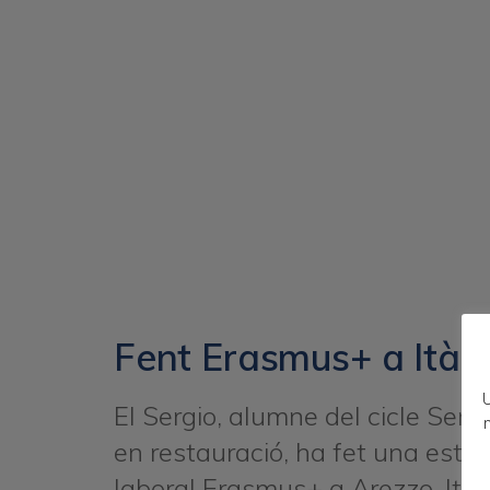
Fent Erasmus+ a Itàli
U
El Sergio, alumne del cicle Serv
n
en restauració, ha fet una esta
laboral Erasmus+ a Arezzo, Itàl