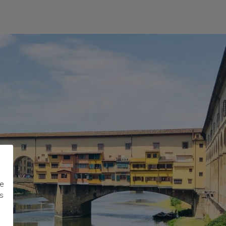
de
ls
e